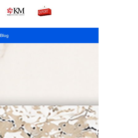
0776756333
Blog